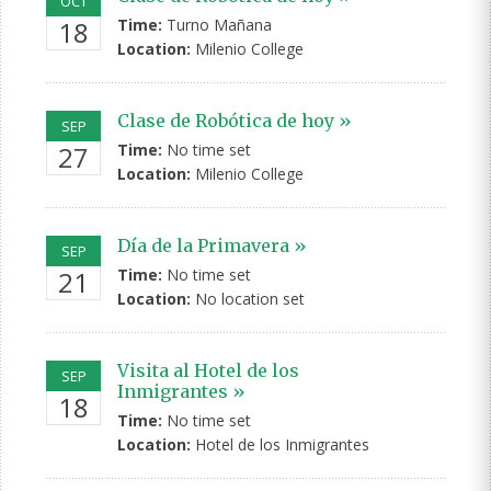
OCT
18
Time:
Turno Mañana
Location:
Milenio College
Clase de Robótica de hoy »
SEP
27
Time:
No time set
Location:
Milenio College
Día de la Primavera »
SEP
21
Time:
No time set
Location:
No location set
Visita al Hotel de los
SEP
Inmigrantes »
18
Time:
No time set
Location:
Hotel de los Inmigrantes