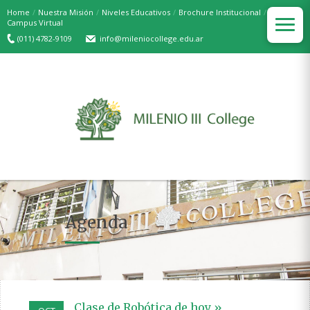
Home
/
Nuestra Misión
/
Niveles Educativos
/
Brochure Institucional
/
Campus Virtual
(011) 4782-9109
info@mileniocollege.edu.ar
Agenda
Clase de Robótica de hoy »