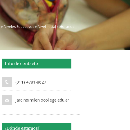
e
»
Niveles Educativos
»
Nivel Inicial
» Horarios
Info de contacto
(011) 4781-8627
jardin@mileniocollege.edu.ar
¿Dónde estamos?