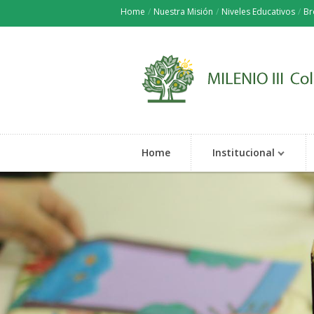
Home
/
Nuestra Misión
/
Niveles Educativos
/
Br
Home
Institucional