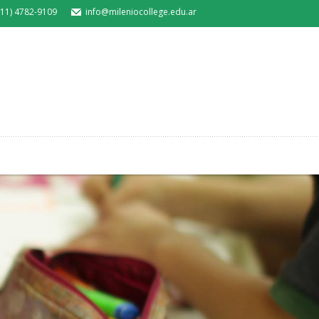
011) 4782-9109
info@mileniocollege.edu.ar